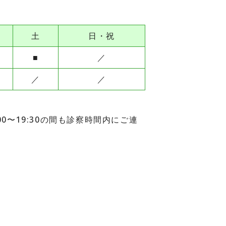
土
日・祝
■
／
／
／
00〜19:30の間も診察時間内にご連