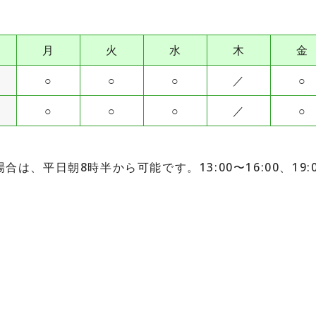
月
火
水
木
金
○
○
○
／
○
○
○
○
／
○
、平日朝8時半から可能です。13:00〜16:00、19: