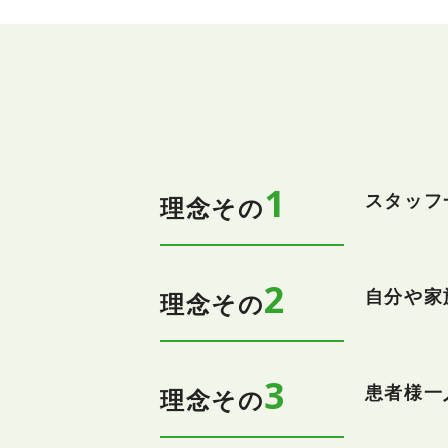
1
スタッフ
理念その
2
自分や家
理念その
3
患者様一
理念その