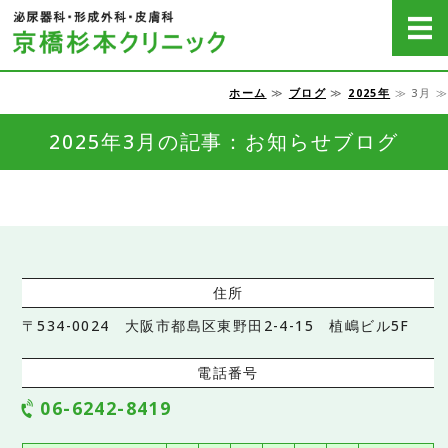
京橋杉本クリニッ
ホーム
≫
ブログ
≫
2025年
≫ 3月 ≫
ホーム
2025年3月の記事：お知らせブログ
病気の説明
脱毛
費用一覧
アクセス・医院概要
住所
〒534-0024 大阪市都島区東野田2-4-15 植嶋ビル5F
電話番号
06-6242-8419