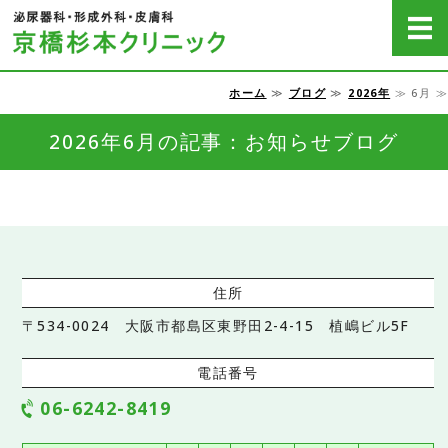
京橋杉本クリニッ
ホーム
≫
ブログ
≫
2026年
≫ 6月 ≫
ホーム
2026年6月の記事：お知らせブログ
病気の説明
脱毛
費用一覧
アクセス・医院概要
住所
〒534-0024 大阪市都島区東野田2-4-15 植嶋ビル5F
電話番号
06-6242-8419