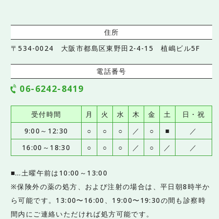
住所
〒534-0024 大阪市都島区東野田2-4-15 植嶋ビル5F
電話番号
06-6242-8419
受付時間
月
火
水
木
金
土
日・祝
9:00～12:30
○
○
○
／
○
■
／
16:00～18:30
○
○
○
／
○
／
／
■…土曜午前は10:00～13:00
※保険外の薬の処方、および注射の場合は、平日朝8時半か
ら可能です。13:00〜16:00、19:00〜19:30の間も診察時
間内にご連絡いただければ処方可能です。