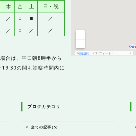
木
金
土
日・祝
／
○
■
／
／
○
／
／
場合は、平日朝8時半から
00〜19:30の間も診察時間内に
。
ブログカテゴリ
全ての記事(5)